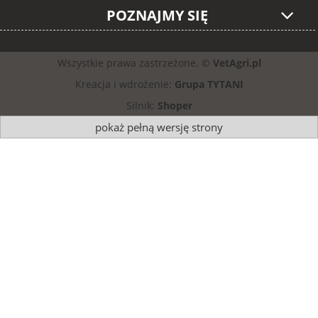
POZNAJMY SIĘ
Wszystkie prawa zastrzeżone. ©
VetAgri.pl
Kreacja i wdrożenie:
Grupa TYTANI
Silnik:
Shoper
pokaż pełną wersję strony