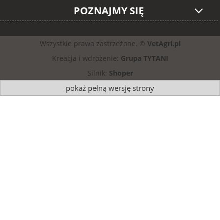
POZNAJMY SIĘ
Wszystkie prawa zastrzeżone. ©
VetAgri.pl
Kreacja i wdrożenie:
Grupa TYTANI
Silnik:
Shoper
pokaż pełną wersję strony