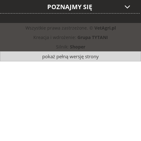
POZNAJMY SIĘ
Wszystkie prawa zastrzeżone. ©
VetAgri.pl
Kreacja i wdrożenie:
Grupa TYTANI
Silnik:
Shoper
pokaż pełną wersję strony