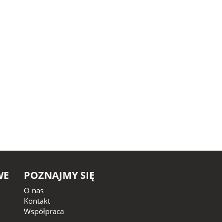
WE
POZNAJMY SIĘ
O nas
Kontakt
Współpraca