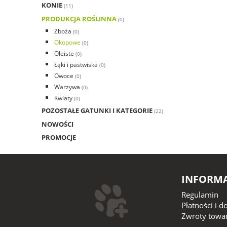
KONIE
(11)
PRODUKCJA ROŚLINNA
(0)
Zboża
(0)
Okopowe
(0)
Oleiste
(0)
Łąki i pastwiska
(0)
Owoce
(0)
Warzywa
(0)
Kwiaty
(0)
POZOSTAŁE GATUNKI I KATEGORIE
(22)
NOWOŚCI
PROMOCJE
INFORMA
Regulamin
Płatności i 
Zwroty towar