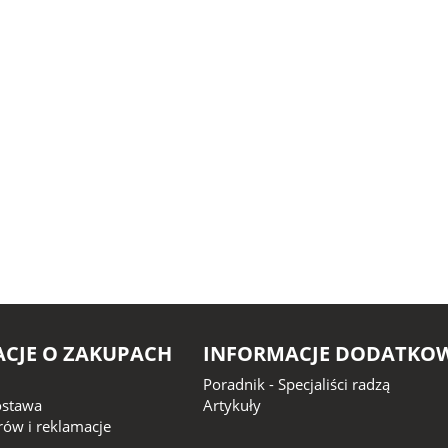
CJE O ZAKUPACH
INFORMACJE DODATKO
Poradnik - Specjaliści radzą
dostawa
Artykuły
ów i reklamacje