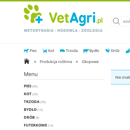
Pies
Kot
Trzoda
Bydło
Drób
»
»
Produkcja roślinna
Okopowe
Menu
Nie znal
PIES
(45)
KOT
(30)
TRZODA
(39)
BYDŁO
(15)
DRÓB
(8)
FUTERKOWE
(13)