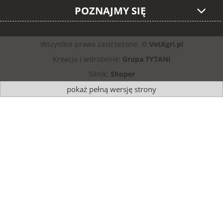
POZNAJMY SIĘ
Wszystkie prawa zastrzeżone. ©
VetAgri.pl
Kreacja i wdrożenie:
Grupa TYTANI
Silnik:
Shoper
pokaż pełną wersję strony